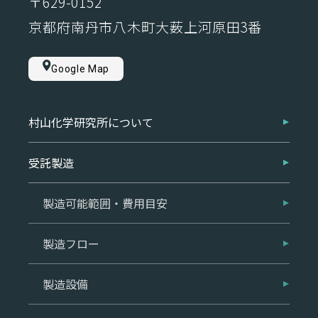
〒629-0152
京都府南丹市八木町大薮上河原田3番
Google Map
村山化学研究所について
受託製造
製造可能範囲・費用目安
製造フロー
製造設備