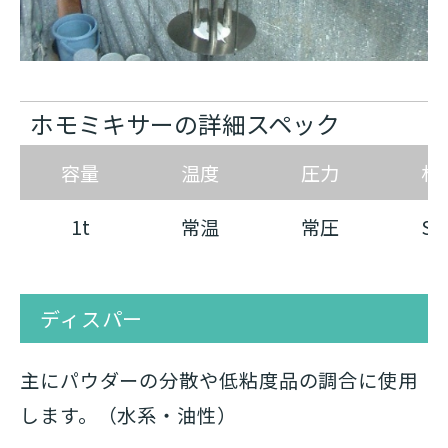
ホモミキサーの詳細スペック
容量
温度
圧力
材
1t
常温
常圧
SU
ディスパー
主にパウダーの分散や低粘度品の調合に使⽤
します。（⽔系・油性）