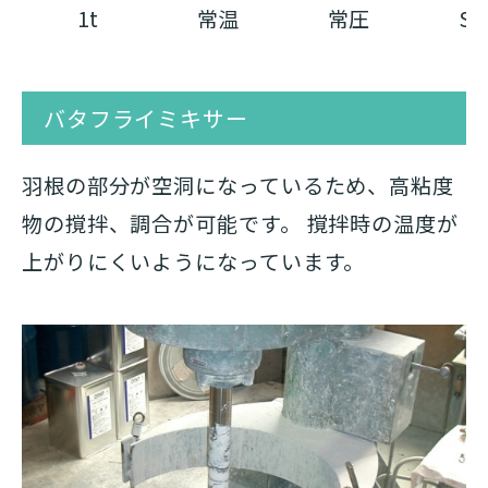
1t
常温
常圧
SU
バタフライミキサー
羽根の部分が空洞になっているため、高粘度
物の撹拌、調合が可能です。 撹拌時の温度が
上がりにくいようになっています。