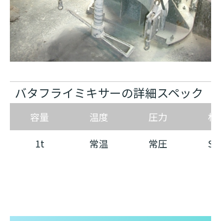
バタフライミキサーの詳細スペック
容量
温度
圧力
材
1t
常温
常圧
SU