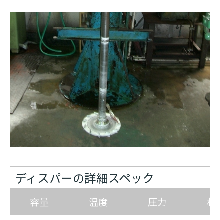
ディスパーの詳細スペック
容量
温度
圧力
材