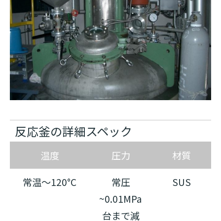
反応釜の詳細スペック
温度
圧力
材質
常温〜120°C
常圧
SUS
~0.01MPa
台まで減